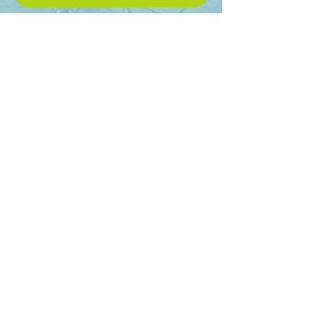
Coordonnées :
Mairie de Saint-
Setiers
2 rue de la Mairie
19290 SAINT-SETIERS
Nous appeler :
05-55-95-61-51
Nous écrire :
mairie.stsetiers@wanadoo.fr